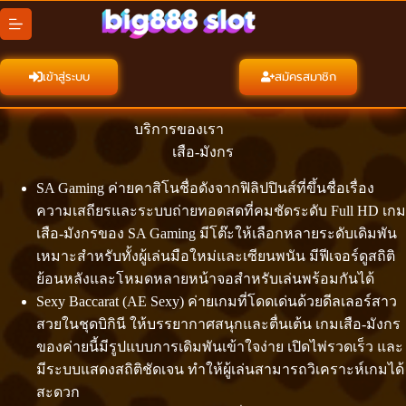
Skip
to
content
เข้าสู่ระบบ
สมัครสมาชิก
บริการของเรา
เสือ-มังกร
SA Gaming ค่ายคาสิโนชื่อดังจากฟิลิปปินส์ที่ขึ้นชื่อเรื่อง
ความเสถียรและระบบถ่ายทอดสดที่คมชัดระดับ Full HD เกม
เสือ-มังกรของ SA Gaming มีโต๊ะให้เลือกหลายระดับเดิมพัน
เหมาะสำหรับทั้งผู้เล่นมือใหม่และเซียนพนัน มีฟีเจอร์ดูสถิติ
ย้อนหลังและโหมดหลายหน้าจอสำหรับเล่นพร้อมกันได้
Sexy Baccarat (AE Sexy) ค่ายเกมที่โดดเด่นด้วยดีลเลอร์สาว
สวยในชุดบิกินี ให้บรรยากาศสนุกและตื่นเต้น เกมเสือ-มังกร
ของค่ายนี้มีรูปแบบการเดิมพันเข้าใจง่าย เปิดไพ่รวดเร็ว และ
มีระบบแสดงสถิติชัดเจน ทำให้ผู้เล่นสามารถวิเคราะห์เกมได้
สะดวก