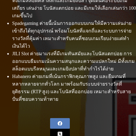
ทั้งเกมสล็อตคลาสสิกและเกมยิงปลา จุดเด่นคือระบบเกม
เสถียร เล่นง่าย โบนัสแตกบ่อย และมีเกมให้เลือกเล่นกว่า 100
เกมขึ้นไป
Spadegaming ค่ายนี้เน้นการออกแบบเกมให้มีความเล่นง่าย
เข้าถึงได้ทุกอุปกรณ์ พร้อมโบนัสที่แจกถี่และระบบการจ่าย
รางวัลที่คุ้มค่า เหมาะสำหรับคนที่ชอบเกมเรียบง่ายแต่ทำ
เงินได้ไว
JILI Slot ค่ายมาแรงที่มีเกมทันสมัยและโบนัสแตกบ่อย การ
ออกแบบธีมเกมเน้นความสนุกและความแปลกใหม่ มีทั้งเกม
สล็อตแบบรีลหมุนและเกมยิงปลาที่ทำกำไรได้ง่าย
Habanero ค่ายเกมที่เน้นกราฟิกคุณภาพสูง และธีมเกมที่
หลากหลายจากทั่วโลก มาพร้อมกับระบบจ่ายรางวัลที่
ยุติธรรม (RTP สูง) และโบนัสที่ออกบ่อย เหมาะสำหรับสาย
ปั่นที่ชอบความท้าทาย