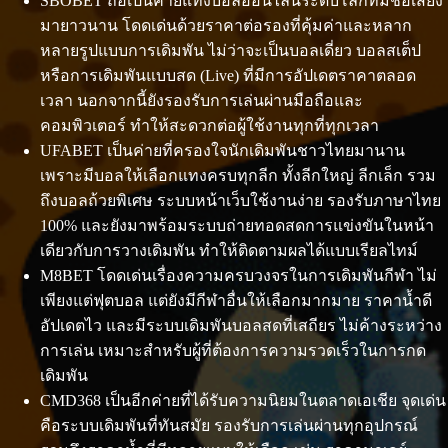
SBOBET ถือเป็นค่ายแทงบอลออนไลน์ระดับโลกที่มีชื่อเสียง
มายาวนาน โดดเด่นด้วยราคาต่อรองที่คุ้มค่าและหลาก
หลายรูปแบบการเดิมพัน ไม่ว่าจะเป็นบอลเดี่ยว บอลสเต็ป
หรือการเดิมพันแบบสด (Live) ที่มีการอัปเดตราคาตลอด
เวลา นอกจากนี้ยังรองรับการเล่นผ่านมือถือและ
คอมพิวเตอร์ ทำให้สะดวกต่อผู้ใช้งานทุกที่ทุกเวลา
UFABET เป็นค่ายที่ครองใจนักเดิมพันชาวไทยมานาน
เพราะมีบอลให้เลือกแทงครบทุกลีก ทั้งลีกใหญ่ ลีกเล็ก รวม
ถึงบอลถ้วยพิเศษ ระบบหน้าเว็บใช้งานง่าย รองรับภาษาไทย
100% และยังมาพร้อมระบบถ่ายทอดสดการแข่งขันในหน้า
เดียวกับการวางเดิมพัน ทำให้ติดตามผลได้แบบเรียลไทม์
M8BET โดดเด่นเรื่องความครบวงจรในการเดิมพันกีฬา ไม่
เพียงแต่ฟุตบอล แต่ยังมีกีฬาอื่นให้เลือกมากมาย ราคาน้ำดี
อัปเดตไว และมีระบบเดิมพันบอลสดที่เสถียร ไม่ค้างระหว่าง
การเล่น เหมาะสำหรับผู้ที่ต้องการความรวดเร็วในการกด
เดิมพัน
CMD368 เป็นอีกค่ายที่ได้รับความนิยมในตลาดเอเชีย จุดเด่น
คือระบบเดิมพันที่ทันสมัย รองรับการเล่นผ่านทุกอุปกรณ์