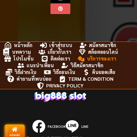
หน้าหลัก
เข้าสู่ระบบ
สมัครสมาชิก
บทความ
เกี่ยวกับเรา
สล็อตออนไลน์
โปรโมชั่น
ติดต่อเรา
บริการของเรา
แนะนำเพื่อน
วิธีสมัครสมาชิก
วิธีฝากเงิน
วิธีถอนเงิน
คืนยอดเสีย
คำถามที่พบบ่อย
TERM & CONDITION
PRIVACY POLICY
FACEBOOK
LINE
หน้าหลัก