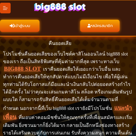
Skip
to
content
เข้าสู่ระบบ
สมัครสมาชิก
คืนยอดเสีย
โปรโมชั่นคืนยอดเสียของเว็บไซต์คาสิโนออนไลน์ big888 slot
ของเรา ถือเป็นสิทธิพิเศษที่คุ้มค่ามากที่สุด เพราะทางเว็บ
BIG888 SLOT
เราคืนยอดเสียให้เยอะกว่าเว็บอื่น และ
ทำการคืนยอดเสียให้ทุกสัปดาห์แบบไม่มีเงื่อนไข เพื่อให้ผู้เล่น
ทุกท่านได้รับโอกาสแก้มือและนำเงินกลับไปต่อยอดสร้างกำไร
ได้อีกครั้ง ไม่ว่าคุณจะเล่นเกมคาสิโน สล็อต หรือเกมเดิมพันรูป
แบบใด ก็สามารถรับสิทธิ์คืนยอดเสียได้เต็มจำนวนตามที่
แนะนำ
กำหนด นอกจากนี้ที่เว็บ big888 slot เรายังมีโปรโมชั่น
เพื่อน
ที่มอบค่าคอมมิชชั่นให้คุณทุกครั้งที่เพื่อนสมัครและเริ่ม
เดิมพัน ยิ่งชวนมากก็ยิ่งได้มาก กลายเป็นอีกหนึ่งช่องทางสร้าง
รายได้เสริมควบคู่กับการเล่นเกม รับทั้งความสนุก ความตื่นเต้น