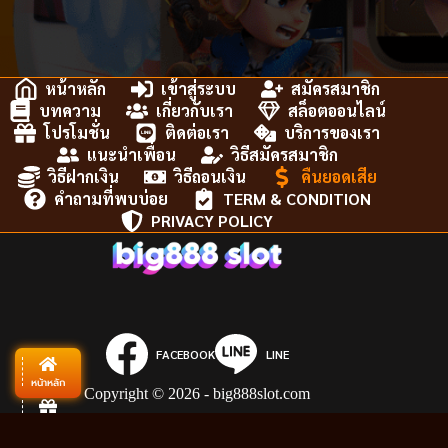
หน้าหลัก
เข้าสู่ระบบ
สมัครสมาชิก
บทความ
เกี่ยวกับเรา
สล็อตออนไลน์
โปรโมชั่น
ติดต่อเรา
บริการของเรา
แนะนำเพื่อน
วิธีสมัครสมาชิก
วิธีฝากเงิน
วิธีถอนเงิน
คืนยอดเสีย
คำถามที่พบบ่อย
TERM & CONDITION
PRIVACY POLICY
FACEBOOK
LINE
หน้าหลัก
Copyright © 2026 - big888slot.com
โปรโมชั่น