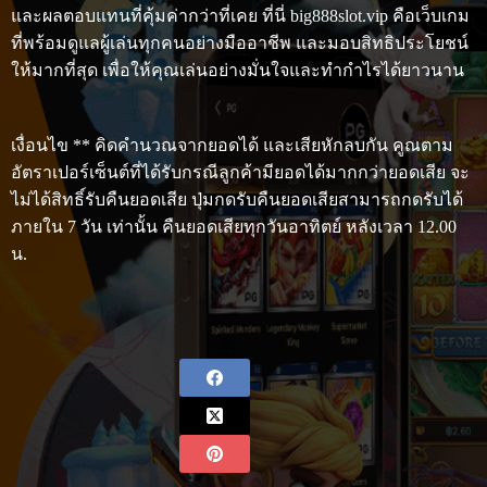
และผลตอบแทนที่คุ้มค่ากว่าที่เคย ที่นี่ big888slot.vip คือเว็บเกม
ที่พร้อมดูแลผู้เล่นทุกคนอย่างมืออาชีพ และมอบสิทธิประโยชน์
ให้มากที่สุด เพื่อให้คุณเล่นอย่างมั่นใจและทำกำไรได้ยาวนาน
เงื่อนไข ** คิดคำนวณจากยอดได้ และเสียหักลบกัน คูณตาม
อัตราเปอร์เซ็นต์ที่ได้รับกรณีลูกค้ามียอดได้มากกว่ายอดเสีย จะ
ไม่ได้สิทธิ์รับคืนยอดเสีย ปุ่มกดรับคืนยอดเสียสามารถกดรับได้
ภายใน 7 วัน เท่านั้น คืนยอดเสียทุกวันอาทิตย์ หลังเวลา 12.00
น.